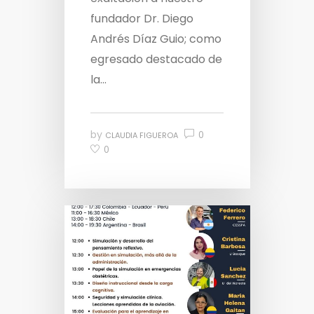
fundador Dr. Diego
Andrés Díaz Guio; como
egresado destacado de
la...
by
0
CLAUDIA FIGUEROA
0