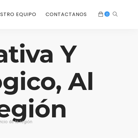
STRO EQUIPO
CONTACTANOS
0
tiva Y
gico, Al
Región
icio de la región