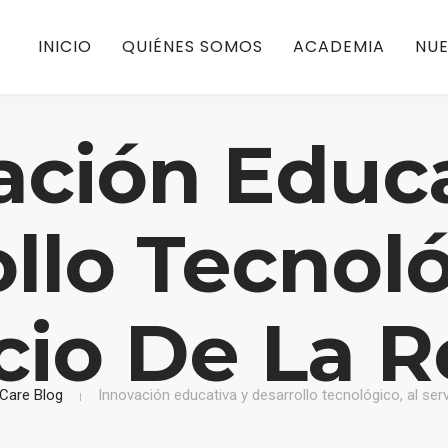
INICIO
QUIÉNES SOMOS
ACADEMIA
NUE
ación Educa
llo Tecnoló
cio De La 
 Care Blog
Innovación educativa y desarrollo tecnológico, al serv