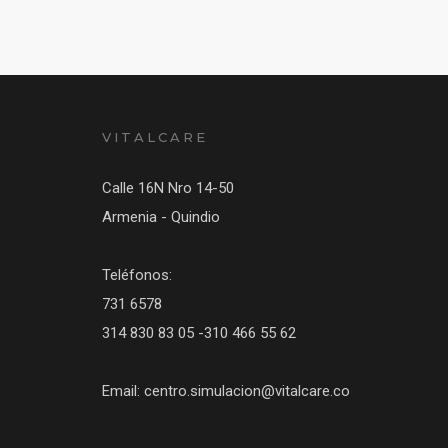
VITALCARE
Calle 16N Nro 14-50
Armenia - Quindio
Teléfonos:
731 6578
314 830 83 05 -310 466 55 62
Email: centro.simulacion@vitalcare.co