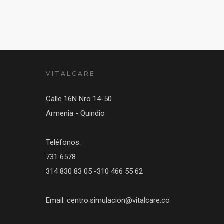
VITALCARE
Calle 16N Nro 14-50
Armenia - Quindio
Teléfonos:
731 6578
314 830 83 05 -310 466 55 62
Email: centro.simulacion@vitalcare.co